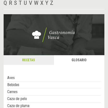
Q
R
S
T
U
V
W
X
Y
Z
RECETAS
GLOSARIO
Aves
Bebidas
Carnes
Caza de pelo
Caza de pluma