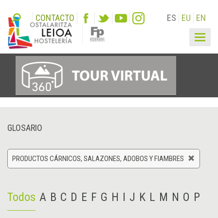
CONTACTO
ES
EU
EN
Togg
navig
GLOSARIO
PRODUCTOS CÁRNICOS, SALAZONES, ADOBOS Y FIAMBRES
Todos
A
B
C
D
E
F
G
H
I
J
K
L
M
N
O
P