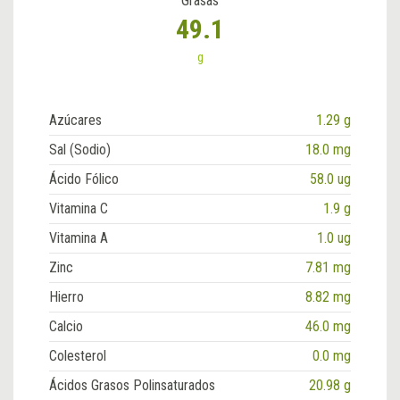
Grasas
49.1
g
Azúcares
1.29 g
Sal (Sodio)
18.0 mg
Ácido Fólico
58.0 ug
Vitamina C
1.9 g
Vitamina A
1.0 ug
Zinc
7.81 mg
Hierro
8.82 mg
Calcio
46.0 mg
Colesterol
0.0 mg
Ácidos Grasos Polinsaturados
20.98 g