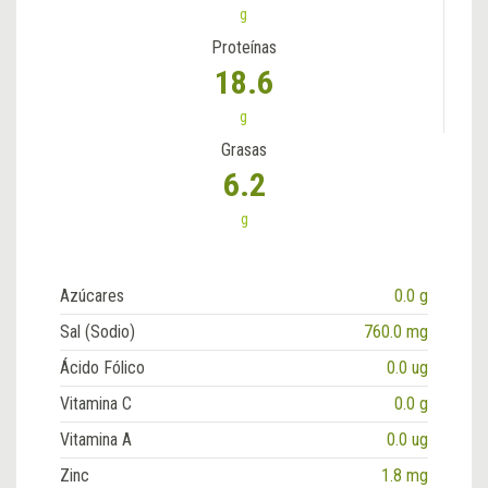
g
Proteínas
18.6
g
Grasas
6.2
g
Azúcares
0.0 g
Sal (Sodio)
760.0 mg
Ácido Fólico
0.0 ug
Vitamina C
0.0 g
Vitamina A
0.0 ug
Zinc
1.8 mg