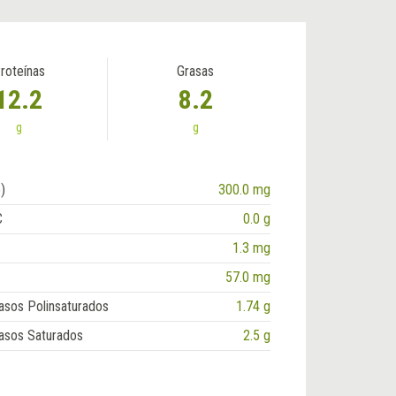
roteínas
Grasas
12.2
8.2
g
g
)
300.0 mg
C
0.0 g
1.3 mg
57.0 mg
asos Polinsaturados
1.74 g
asos Saturados
2.5 g