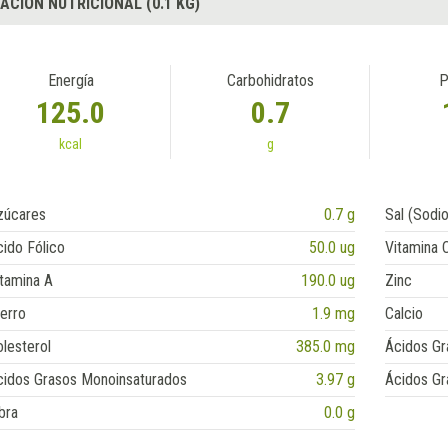
ACIÓN NUTRICIONAL (0.1 KG)
Energía
Carbohidratos
P
125.0
0.7
kcal
g
zúcares
0.7 g
Sal (Sodio
ido Fólico
50.0 ug
Vitamina 
tamina A
190.0 ug
Zinc
erro
1.9 mg
Calcio
lesterol
385.0 mg
Ácidos Gr
cidos Grasos Monoinsaturados
3.97 g
Ácidos Gr
bra
0.0 g