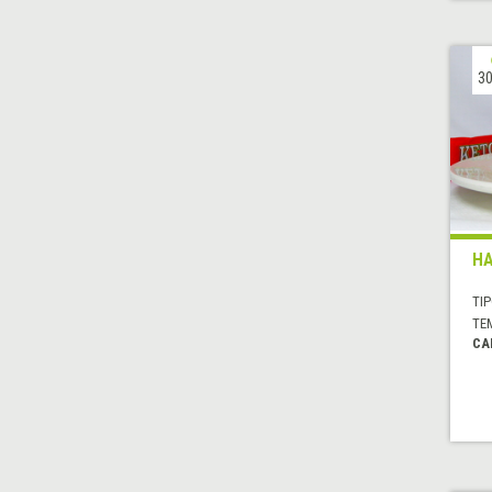
30
H
TIP
TE
CA