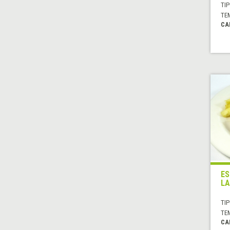
TIP
TE
CA
ES
LA
TIP
TE
CA