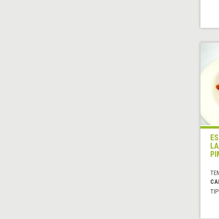
ES
LA
PI
TE
CA
TIP