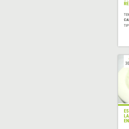
RE
TE
CA
TIP
30
ES
LA
EN