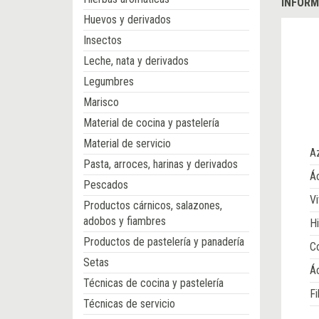
INFORM
Huevos y derivados
Insectos
Leche, nata y derivados
Legumbres
Marisco
Material de cocina y pastelería
Material de servicio
A
Pasta, arroces, harinas y derivados
Ác
Pescados
Vi
Productos cárnicos, salazones,
adobos y fiambres
Hi
Productos de pastelería y panadería
Co
Setas
Á
Técnicas de cocina y pastelería
Fi
Técnicas de servicio