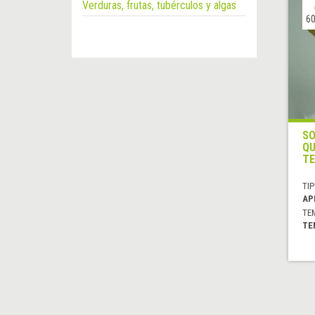
Verduras, frutas, tubérculos y algas
60
SO
QU
T
TIP
AP
TE
TE