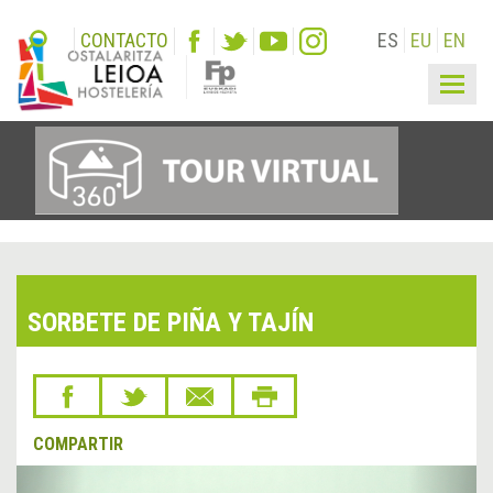
CONTACTO
ES
EU
EN
Togg
navig
SORBETE DE PIÑA Y TAJÍN
COMPARTIR
&lsaquo;
Sigu