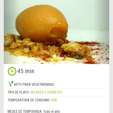
Anterior
&rsa
45 min
APTO PARA VEGETARIANOS
TIPO DE PLATO:
HELADOS Y SORBETES
TEMPERATURA DE CONSUMO:
FRÍO
MESES DE TEMPORADA:
Todo el año