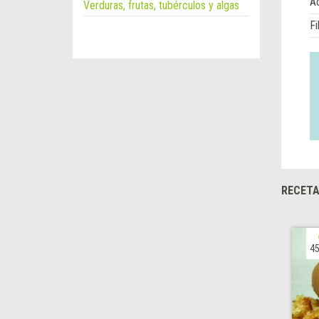
Á
Verduras, frutas, tubérculos y algas
Fi
RECET
45