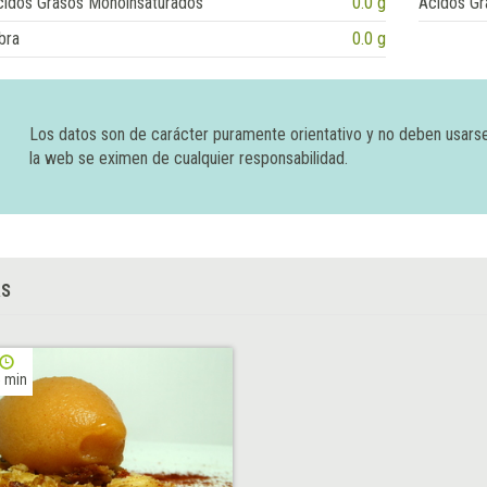
cidos Grasos Monoinsaturados
0.0 g
Ácidos Gr
bra
0.0 g
Los datos son de carácter puramente orientativo y no deben usars
la web se eximen de cualquier responsabilidad.
AS
 min