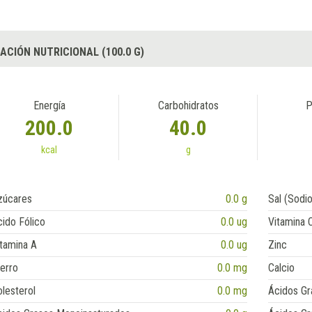
ACIÓN NUTRICIONAL (100.0 G)
Energía
Carbohidratos
P
200.0
40.0
kcal
g
zúcares
0.0 g
Sal (Sodio
ido Fólico
0.0 ug
Vitamina 
tamina A
0.0 ug
Zinc
erro
0.0 mg
Calcio
lesterol
0.0 mg
Ácidos Gr