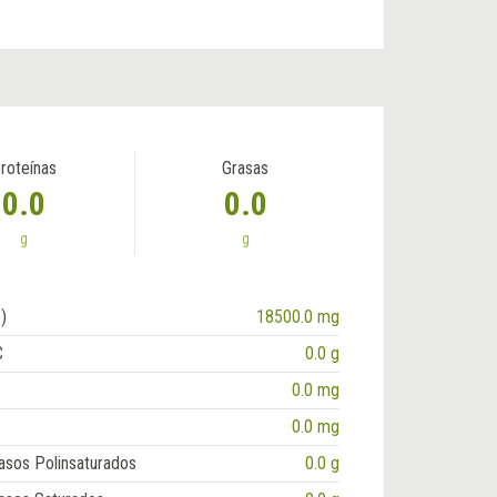
roteínas
Grasas
0.0
0.0
g
g
)
18500.0 mg
C
0.0 g
0.0 mg
0.0 mg
asos Polinsaturados
0.0 g