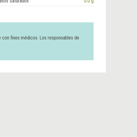
asos Saturados
0.0 g
e con fines médicos. Los responsables de