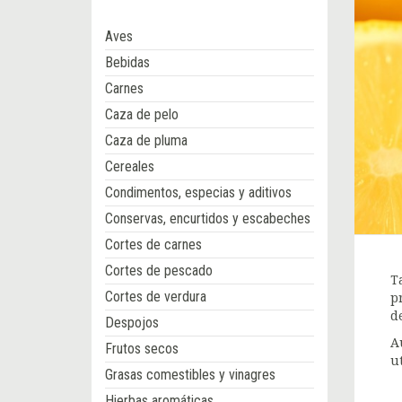
Aves
Bebidas
Carnes
Caza de pelo
Caza de pluma
Cereales
Condimentos, especias y aditivos
Conservas, encurtidos y escabeches
Cortes de carnes
Cortes de pescado
T
Cortes de verdura
p
d
Despojos
A
Frutos secos
u
Grasas comestibles y vinagres
Hierbas aromáticas