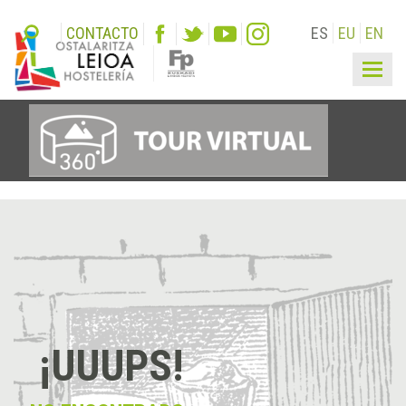
CONTACTO
ES
EU
EN
Togg
navig
¡UUUPS!