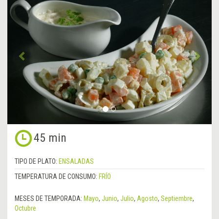
Anterior
&rsa
45 min
TIPO DE PLATO:
ENSALADAS
TEMPERATURA DE CONSUMO:
FRÍO
MESES DE TEMPORADA:
Mayo
,
Junio
,
Julio
,
Agosto
,
Septiembre
,
Octubre