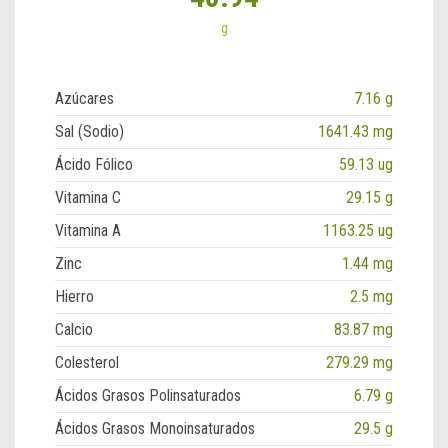
g
Azúcares
7.16 g
Sal (Sodio)
1641.43 mg
Ácido Fólico
59.13 ug
Vitamina C
29.15 g
Vitamina A
1163.25 ug
Zinc
1.44 mg
Hierro
2.5 mg
Calcio
83.87 mg
Colesterol
279.29 mg
Ácidos Grasos Polinsaturados
6.79 g
Ácidos Grasos Monoinsaturados
29.5 g