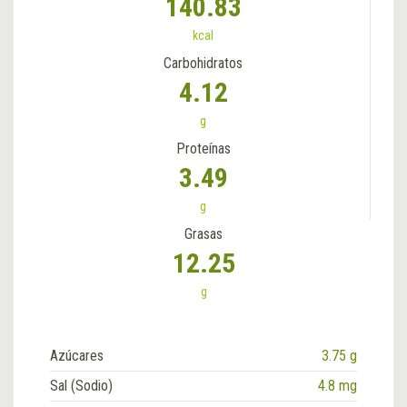
140.83
kcal
Carbohidratos
4.12
g
Proteínas
3.49
g
Grasas
12.25
g
Azúcares
3.75 g
Sal (Sodio)
4.8 mg