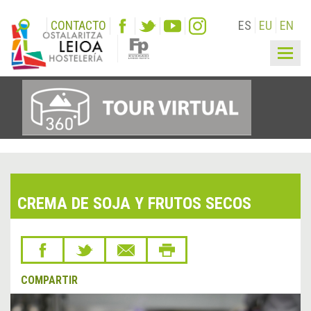
CONTACTO
ES
EU
EN
Togg
navig
CREMA DE SOJA Y FRUTOS SECOS
COMPARTIR
&lsaquo;
Sigu