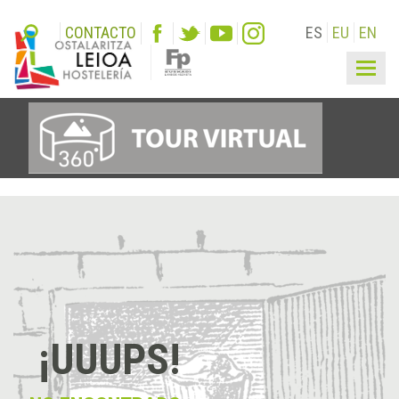
CONTACTO
ES
EU
EN
Togg
navig
¡UUUPS!