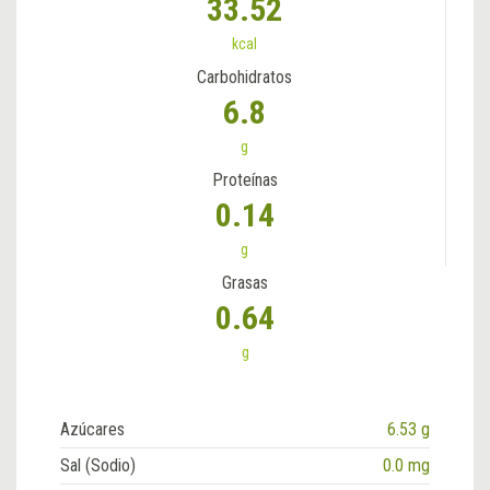
33.52
kcal
Carbohidratos
6.8
g
Proteínas
0.14
g
Grasas
0.64
g
Azúcares
6.53 g
Sal (Sodio)
0.0 mg