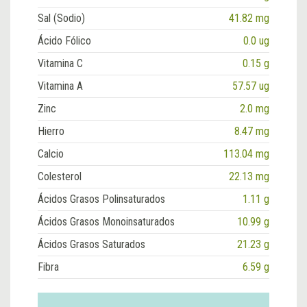
Sal (Sodio)
41.82 mg
Ácido Fólico
0.0 ug
Vitamina C
0.15 g
Vitamina A
57.57 ug
Zinc
2.0 mg
Hierro
8.47 mg
Calcio
113.04 mg
Colesterol
22.13 mg
Ácidos Grasos Polinsaturados
1.11 g
Ácidos Grasos Monoinsaturados
10.99 g
Ácidos Grasos Saturados
21.23 g
Fibra
6.59 g