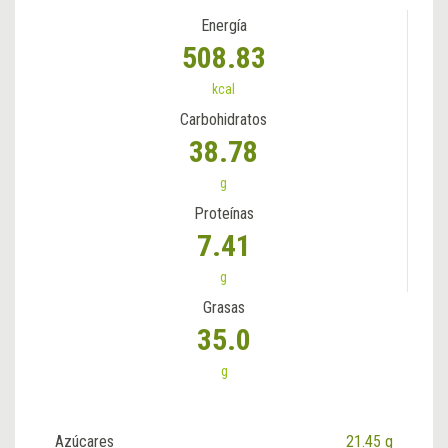
Energía
508.83
kcal
Carbohidratos
38.78
g
Proteínas
7.41
g
Grasas
35.0
g
Azúcares
21.45 g