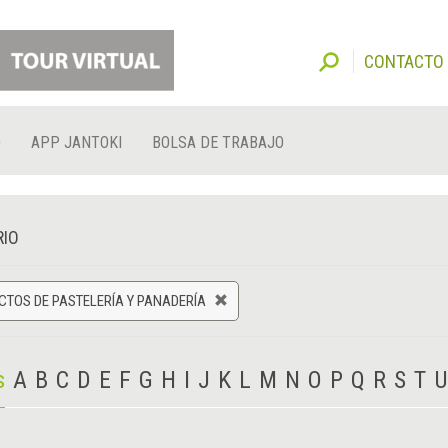
CONTACTO
O
APP JANTOKI
BOLSA DE TRABAJO
RIO
TOS DE PASTELERÍA Y PANADERÍA
s
A
B
C
D
E
F
G
H
I
J
K
L
M
N
O
P
Q
R
S
T
U