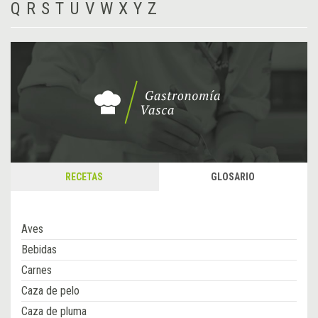
Q
R
S
T
U
V
W
X
Y
Z
RECETAS
GLOSARIO
Aves
Bebidas
Carnes
Caza de pelo
Caza de pluma