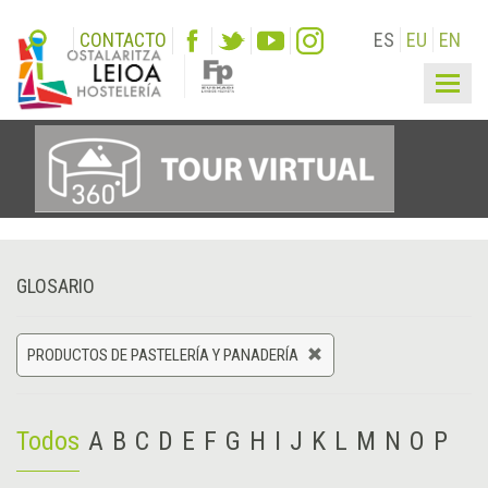
CONTACTO
ES
EU
EN
Togg
navig
GLOSARIO
PRODUCTOS DE PASTELERÍA Y PANADERÍA
Todos
A
B
C
D
E
F
G
H
I
J
K
L
M
N
O
P