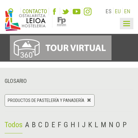
CONTACTO
ES
EU
EN
Togg
navig
GLOSARIO
PRODUCTOS DE PASTELERÍA Y PANADERÍA
Todos
A
B
C
D
E
F
G
H
I
J
K
L
M
N
O
P