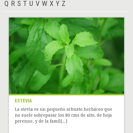
Q
R
S
T
U
V
W
X
Y
Z
ESTEVIA
La stevia es un pequeño arbusto herbáceo que
no suele sobrepasar los 80 cms de alto, de hoja
perenne, y de la famil[...]