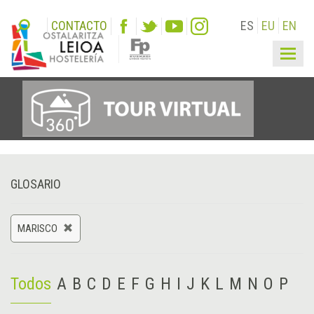
CONTACTO
ES
EU
EN
Togg
navig
GLOSARIO
MARISCO
Todos
A
B
C
D
E
F
G
H
I
J
K
L
M
N
O
P