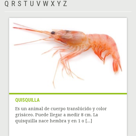
Q
R
S
T
U
V
W
X
Y
Z
QUISQUILLA
Es un animal de cuerpo translúcido y color
grisáceo. Puede llegar a medir 8 cm. La
quisquilla nace hembra y en 1 o [...]