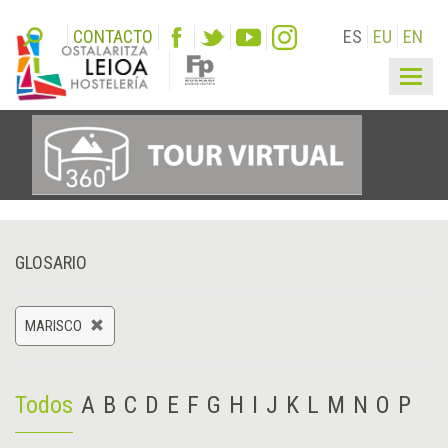
CONTACTO
ES
EU
EN
Togg
navig
GLOSARIO
MARISCO
Todos
A
B
C
D
E
F
G
H
I
J
K
L
M
N
O
P