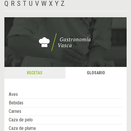
Q
R
S
T
U
V
W
X
Y
Z
RECETAS
GLOSARIO
Aves
Bebidas
Carnes
Caza de pelo
Caza de pluma