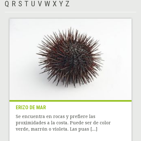
Q
R
S
T
U
V
W
X
Y
Z
ERIZO DE MAR
Se encuentra en rocas y prefiere las
proximidades a la costa. Puede ser de color
verde, marrón o violeta. Las puas [...]