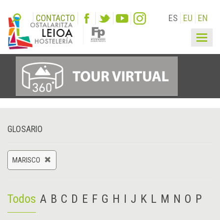
CONTACTO
ES
EU
EN
Togg
navig
GLOSARIO
MARISCO
Todos
A
B
C
D
E
F
G
H
I
J
K
L
M
N
O
P