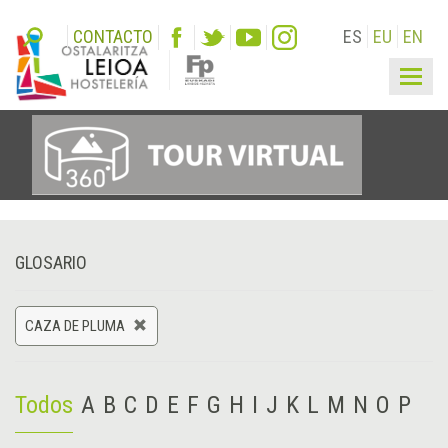
CONTACTO
ES
EU
EN
Togg
navig
GLOSARIO
CAZA DE PLUMA
Todos
A
B
C
D
E
F
G
H
I
J
K
L
M
N
O
P