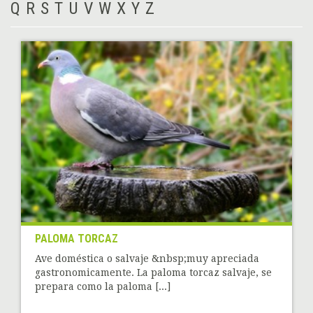
Q
R
S
T
U
V
W
X
Y
Z
PALOMA TORCAZ
Ave doméstica o salvaje &nbsp;muy apreciada
gastronomicamente. La paloma torcaz salvaje, se
prepara como la paloma [...]