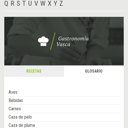
Q
R
S
T
U
V
W
X
Y
Z
RECETAS
GLOSARIO
Aves
Bebidas
Carnes
Caza de pelo
Caza de pluma