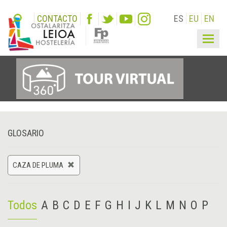
CONTACTO
ES
EU
EN
Togg
navig
GLOSARIO
CAZA DE PLUMA
Todos
A
B
C
D
E
F
G
H
I
J
K
L
M
N
O
P