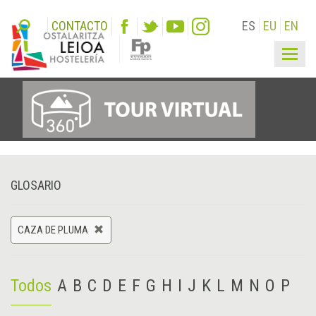
CONTACTO
ES
EU
EN
Togg
navig
GLOSARIO
CAZA DE PLUMA
Todos
A
B
C
D
E
F
G
H
I
J
K
L
M
N
O
P