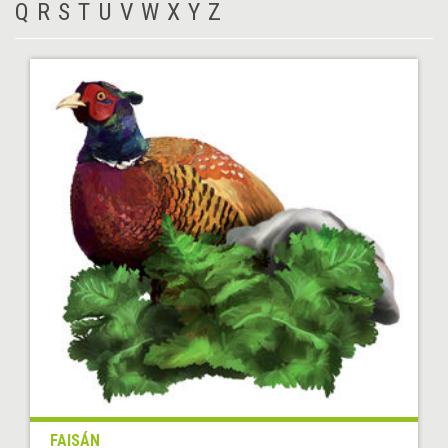
Q
R
S
T
U
V
W
X
Y
Z
FAISÁN