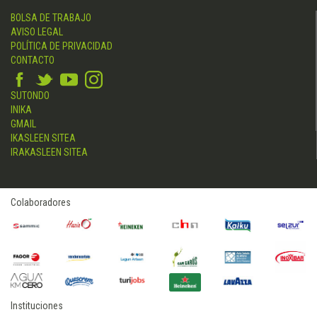
BOLSA DE TRABAJO
AVISO LEGAL
POLÍTICA DE PRIVACIDAD
CONTACTO
SUTONDO
INIKA
GMAIL
IKASLEEN SITEA
IRAKASLEEN SITEA
Colaboradores
Instituciones