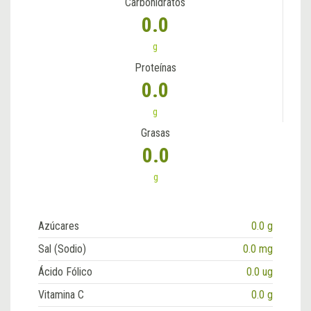
Carbohidratos
0.0
g
Proteínas
0.0
g
Grasas
0.0
g
Azúcares
0.0 g
Sal (Sodio)
0.0 mg
Ácido Fólico
0.0 ug
Vitamina C
0.0 g