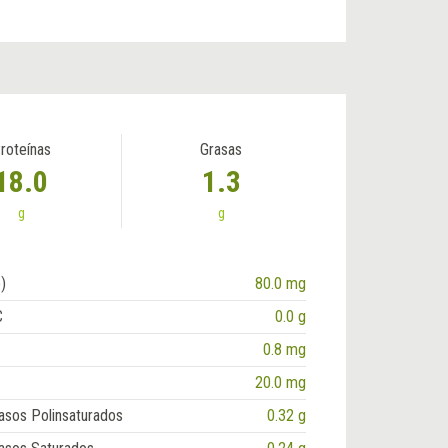
roteínas
Grasas
18.0
1.3
g
g
)
80.0 mg
C
0.0 g
0.8 mg
20.0 mg
asos Polinsaturados
0.32 g