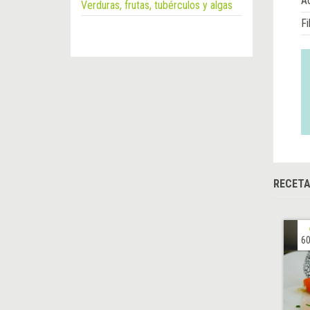
Á
Verduras, frutas, tubérculos y algas
Fi
RECET
60