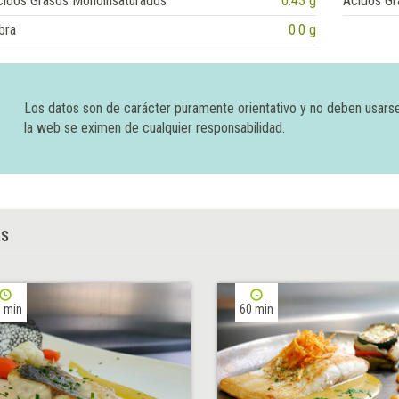
cidos Grasos Monoinsaturados
0.43 g
Ácidos Gr
bra
0.0 g
Los datos son de carácter puramente orientativo y no deben usars
la web se eximen de cualquier responsabilidad.
AS
 min
60 min