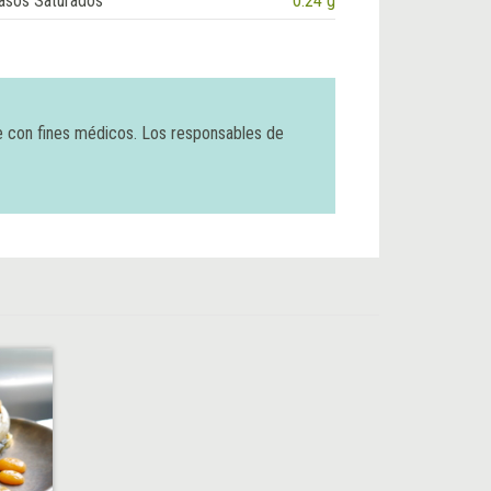
asos Saturados
0.24 g
e con fines médicos. Los responsables de