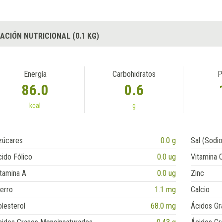
ACIÓN NUTRICIONAL (0.1 KG)
Energía
Carbohidratos
P
86.0
0.6
kcal
g
zúcares
0.0 g
Sal (Sodio
ido Fólico
0.0 ug
Vitamina 
tamina A
0.0 ug
Zinc
erro
1.1 mg
Calcio
lesterol
68.0 mg
Ácidos Gr