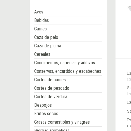
Aves
Bebidas
Carnes
Caza de pelo
Caza de pluma
Cereales
Condimentos, especias y aditivos
Conservas, encurtidos y escabeches
E
m
Cortes de carnes
Cortes de pescado
S
l
Cortes de verdura
E
Despojos
S
Frutos secos
P
Grasas comestibles y vinagres
d
Hierbas aromáticas