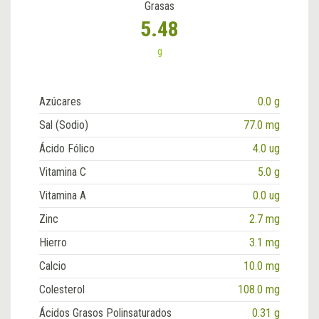
Grasas
5.48
g
Azúcares
0.0 g
Sal (Sodio)
77.0 mg
Ácido Fólico
4.0 ug
Vitamina C
5.0 g
Vitamina A
0.0 ug
Zinc
2.7 mg
Hierro
3.1 mg
Calcio
10.0 mg
Colesterol
108.0 mg
Ácidos Grasos Polinsaturados
0.31 g