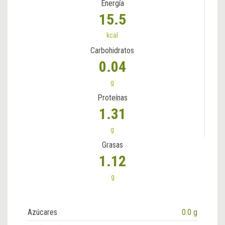
Energía
15.5
kcal
Carbohidratos
0.04
g
Proteínas
1.31
g
Grasas
1.12
g
Azúcares
0.0 g