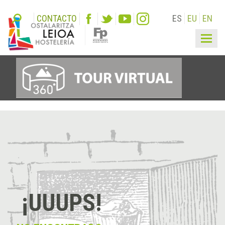
CONTACTO
ES
EU
EN
Togg
navig
¡UUUPS!