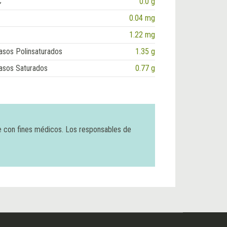
C
0.0 g
0.04 mg
1.22 mg
asos Polinsaturados
1.35 g
asos Saturados
0.77 g
e con fines médicos. Los responsables de