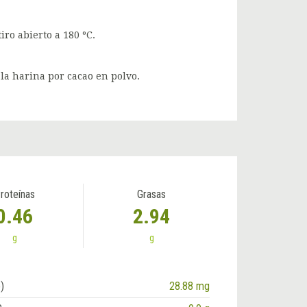
iro abierto a 180 ºC.
la harina por cacao en polvo.
roteínas
Grasas
0.46
2.94
g
g
)
28.88 mg