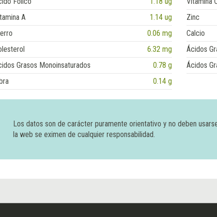
ido Fólico
1.18 ug
Vitamina 
tamina A
1.14 ug
Zinc
erro
0.06 mg
Calcio
lesterol
6.32 mg
Ácidos Gr
cidos Grasos Monoinsaturados
0.78 g
Ácidos Gr
bra
0.14 g
Los datos son de carácter puramente orientativo y no deben usars
la web se eximen de cualquier responsabilidad.