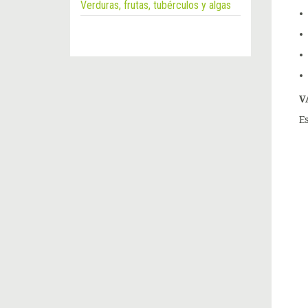
Verduras, frutas, tubérculos y algas
V
E