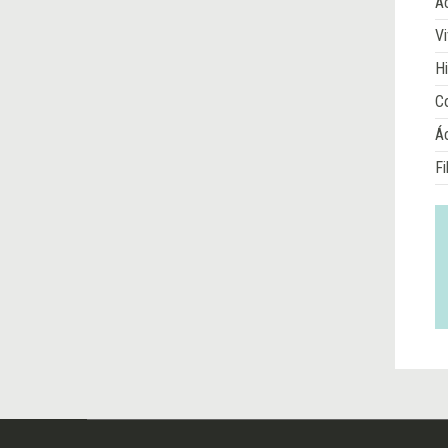
Ác
Vi
Hi
Co
Á
Fi