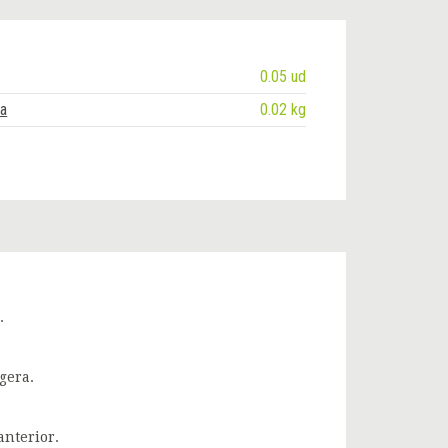
0.05 ud
ja
0.02 kg
.
gera.
anterior.