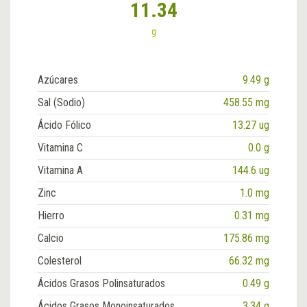
11.34
g
Azúcares
9.49 g
Sal (Sodio)
458.55 mg
Ácido Fólico
13.27 ug
Vitamina C
0.0 g
Vitamina A
144.6 ug
Zinc
1.0 mg
Hierro
0.31 mg
Calcio
175.86 mg
Colesterol
66.32 mg
Ácidos Grasos Polinsaturados
0.49 g
Ácidos Grasos Monoinsaturados
3.34 g