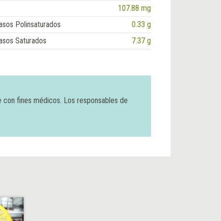
107.88 mg
asos Polinsaturados
0.33 g
asos Saturados
7.37 g
e con fines médicos. Los responsables de