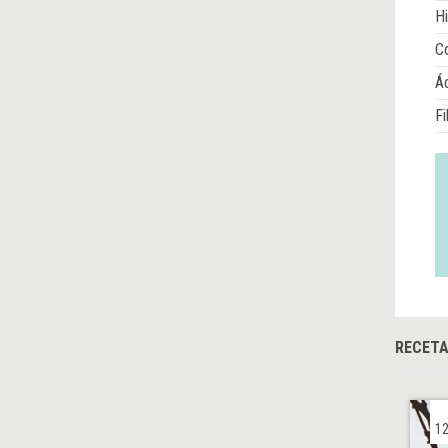
Hi
Co
Á
Fi
RECET
12