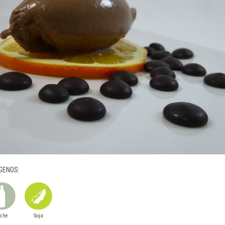
GENOS:
eche
Soja