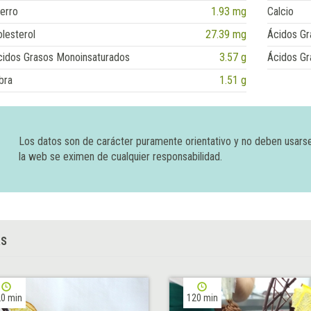
erro
1.93 mg
Calcio
lesterol
27.39 mg
Ácidos Gr
cidos Grasos Monoinsaturados
3.57 g
Ácidos Gr
bra
1.51 g
Los datos son de carácter puramente orientativo y no deben usars
la web se eximen de cualquier responsabilidad.
AS
0 min
120 min