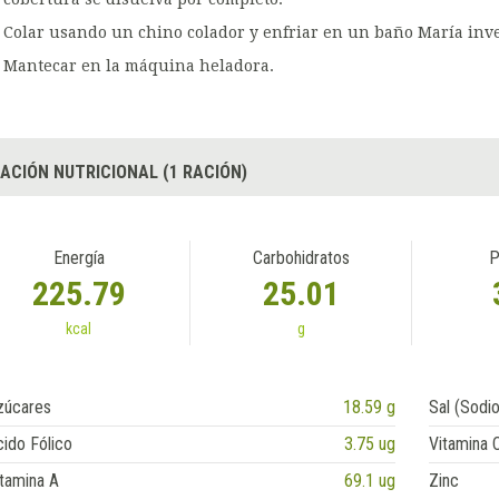
Colar usando un chino colador y enfriar en un baño María invert
Mantecar en la máquina heladora.
ACIÓN NUTRICIONAL (1 RACIÓN)
Energía
Carbohidratos
P
225.79
25.01
kcal
g
zúcares
18.59 g
Sal (Sodio
ido Fólico
3.75 ug
Vitamina 
tamina A
69.1 ug
Zinc