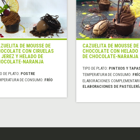
ZUELITA DE MOUSSE DE
CAZUELITA DE MOUSSE DE
OCOLATE CON CIRUELAS
CHOCOLATE CON HELADO
 JEREZ Y HELADO DE
DE CHOCOLATE-NARANJA
HOCOLATE-NARANJA
TIPO DE PLATO:
PINTXOS Y TAPA
O DE PLATO:
POSTRE
TEMPERATURA DE CONSUMO:
FRÍ
MPERATURA DE CONSUMO:
FRÍO
ELABORACIONES COMPLEMENTARI
ELABORACIONES DE PASTELERÍ