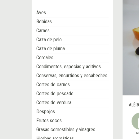
Aves
Bebidas
Carnes
Caza de pelo
Caza de pluma
Cereales
Condimentos, especias y aditivos
Conservas, encurtidos y escabeches
Cortes de carnes
Cortes de pescado
Cortes de verdura
ALÉR
Despojos
Frutos secos
Grasas comestibles y vinagres
L
Hierbas aromáticas