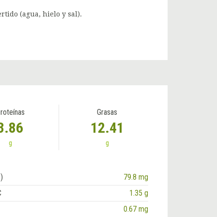
ido (agua, hielo y sal).
roteínas
Grasas
3.86
12.41
g
g
)
79.8 mg
C
1.35 g
0.67 mg