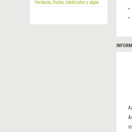
Verduras, frutas, tubérculos y algas
INFORM
A
Ác
Vi