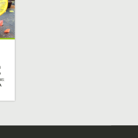
S
O
AS:
A