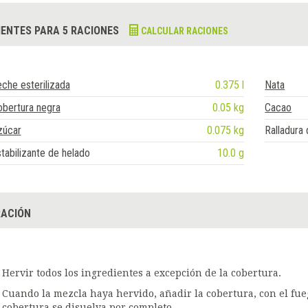
IENTES PARA 5 RACIONES
CALCULAR RACIONES
che esterilizada
0.375 l
Nata
bertura negra
0.05 kg
Cacao
zúcar
0.075 kg
Ralladura 
tabilizante de helado
10.0 g
ACIÓN
Hervir todos los ingredientes a excepción de la cobertura.
Cuando la mezcla haya hervido, añadir la cobertura, con el fu
cobertura se disuelva por completo.