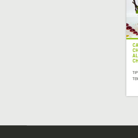
CA
CH
AL
C
TIP
TE