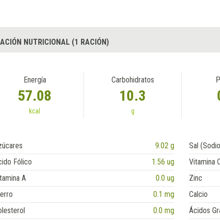
ACIÓN NUTRICIONAL (1 RACIÓN)
Energía
Carbohidratos
P
57.08
10.3
kcal
g
zúcares
9.02 g
Sal (Sodio
ido Fólico
1.56 ug
Vitamina 
tamina A
0.0 ug
Zinc
erro
0.1 mg
Calcio
lesterol
0.0 mg
Ácidos Gr