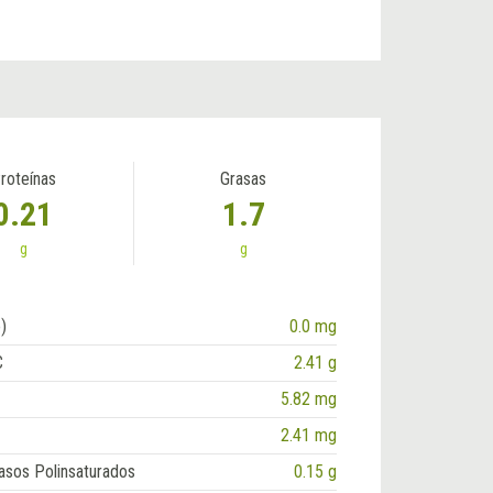
roteínas
Grasas
0.21
1.7
g
g
)
0.0 mg
C
2.41 g
5.82 mg
2.41 mg
asos Polinsaturados
0.15 g