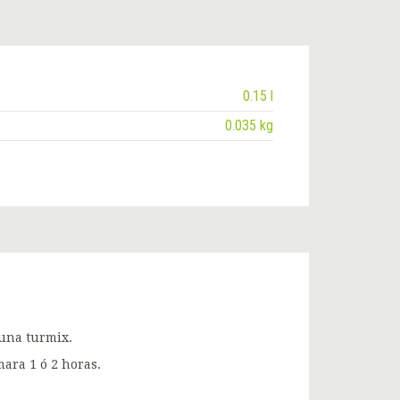
0.15 l
0.035 kg
 una turmix.
ara 1 ó 2 horas.