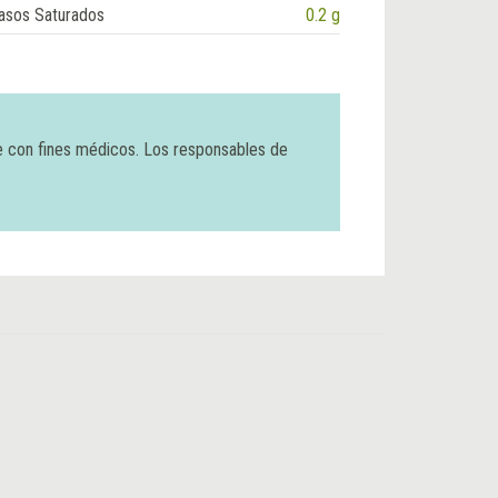
asos Saturados
0.2 g
e con fines médicos. Los responsables de