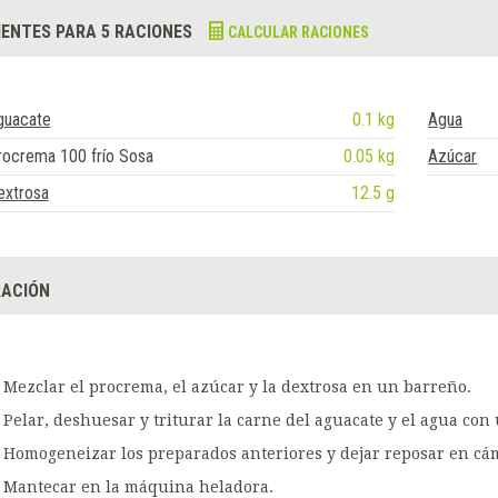
IENTES PARA 5 RACIONES
CALCULAR RACIONES
guacate
0.1 kg
Agua
rocrema 100 frío Sosa
0.05 kg
Azúcar
extrosa
12.5 g
ACIÓN
Mezclar el procrema, el azúcar y la dextrosa en un barreño.
Pelar, deshuesar y triturar la carne del aguacate y el agua con
Homogeneizar los preparados anteriores y dejar reposar en cám
Mantecar en la máquina heladora.