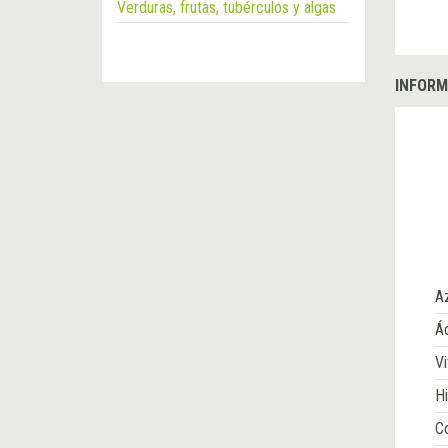
Verduras, frutas, tubérculos y algas
INFORM
A
Ác
Vi
Hi
Co