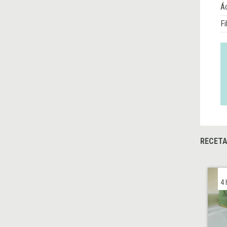
Á
Fi
RECET
4 