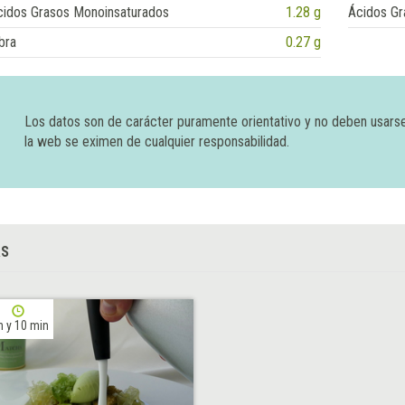
cidos Grasos Monoinsaturados
1.28 g
Ácidos Gr
bra
0.27 g
Los datos son de carácter puramente orientativo y no deben usars
la web se eximen de cualquier responsabilidad.
AS
h y 10 min