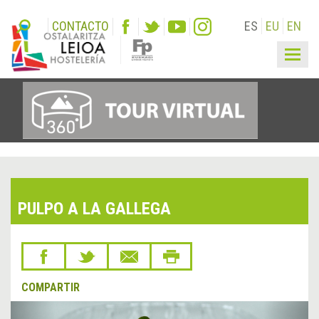
CONTACTO
ES
EU
EN
Togg
navig
PULPO A LA GALLEGA
COMPARTIR
&lsaquo;
Sigu