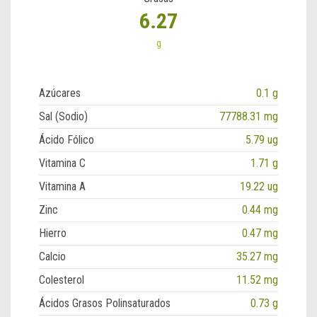
6.27
g
Azúcares
0.1 g
Sal (Sodio)
77788.31 mg
Ácido Fólico
5.79 ug
Vitamina C
1.71 g
Vitamina A
19.22 ug
Zinc
0.44 mg
Hierro
0.47 mg
Calcio
35.27 mg
Colesterol
11.52 mg
Ácidos Grasos Polinsaturados
0.73 g