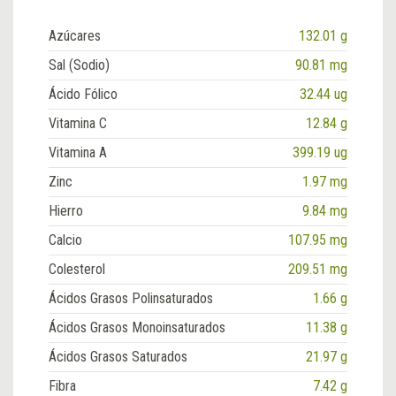
Azúcares
132.01 g
Sal (Sodio)
90.81 mg
Ácido Fólico
32.44 ug
Vitamina C
12.84 g
Vitamina A
399.19 ug
Zinc
1.97 mg
Hierro
9.84 mg
Calcio
107.95 mg
Colesterol
209.51 mg
Ácidos Grasos Polinsaturados
1.66 g
Ácidos Grasos Monoinsaturados
11.38 g
Ácidos Grasos Saturados
21.97 g
Fibra
7.42 g