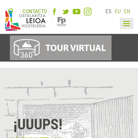
CONTACTO
ES
EU
EN
Togg
navig
¡UUUPS!