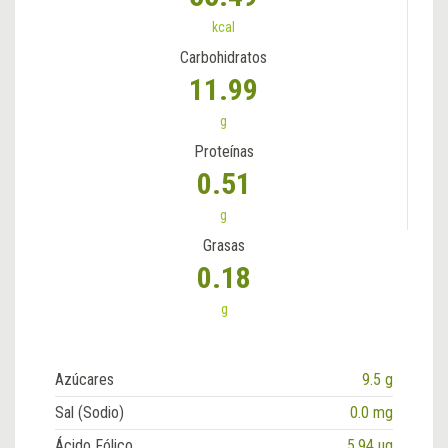
kcal
Carbohidratos
11.99
g
Proteínas
0.51
g
Grasas
0.18
g
Azúcares
9.5 g
Sal (Sodio)
0.0 mg
Ácido Fólico
5.94 ug