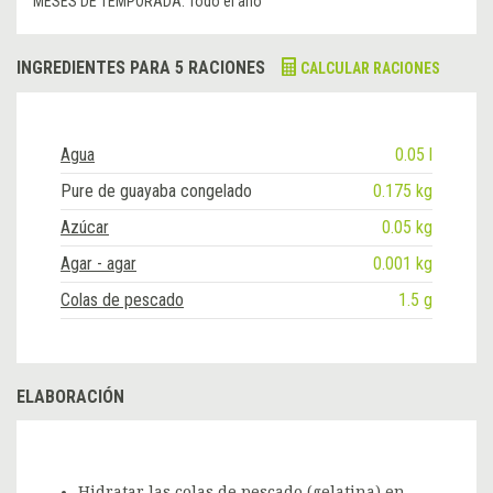
MESES DE TEMPORADA:
Todo el año
INGREDIENTES PARA 5 RACIONES
CALCULAR RACIONES
Agua
0.05 l
Pure de guayaba congelado
0.175 kg
Azúcar
0.05 kg
Agar - agar
0.001 kg
Colas de pescado
1.5 g
ELABORACIÓN
Hidratar las colas de pescado (gelatina) en