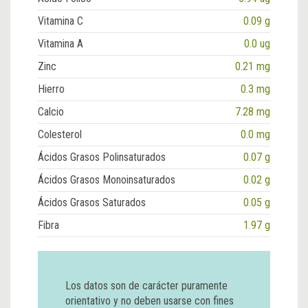
Vitamina C
0.09 g
Vitamina A
0.0 ug
Zinc
0.21 mg
Hierro
0.3 mg
Calcio
7.28 mg
Colesterol
0.0 mg
Ácidos Grasos Polinsaturados
0.07 g
Ácidos Grasos Monoinsaturados
0.02 g
Ácidos Grasos Saturados
0.05 g
Fibra
1.97 g
Los datos son de carácter puramente
orientativo y no deben usarse con fines