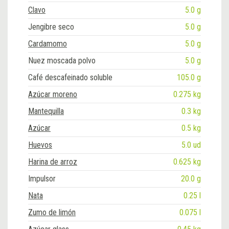
Clavo
5.0 g
Jengibre seco
5.0 g
Cardamomo
5.0 g
Nuez moscada polvo
5.0 g
Café descafeinado soluble
105.0 g
Azúcar moreno
0.275 kg
Mantequilla
0.3 kg
Azúcar
0.5 kg
Huevos
5.0 ud
Harina de arroz
0.625 kg
Impulsor
20.0 g
Nata
0.25 l
Zumo de limón
0.075 l