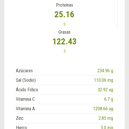
Proteínas
25.16
g
Grasas
122.43
g
Azúcares
234.96 g
Sal (Sodio)
110.06 mg
Ácido Fólico
32.92 ug
Vitamina C
6.7 g
Vitamina A
1208.66 ug
Zinc
2.85 mg
Hierro
5.0 mg