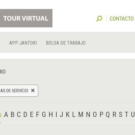
CONTACTO
O
APP JANTOKI
BOLSA DE TRABAJO
RIO
AS DE SERVICIO
s
A
B
C
D
E
F
G
H
I
J
K
L
M
N
O
P
Q
R
S
T
U