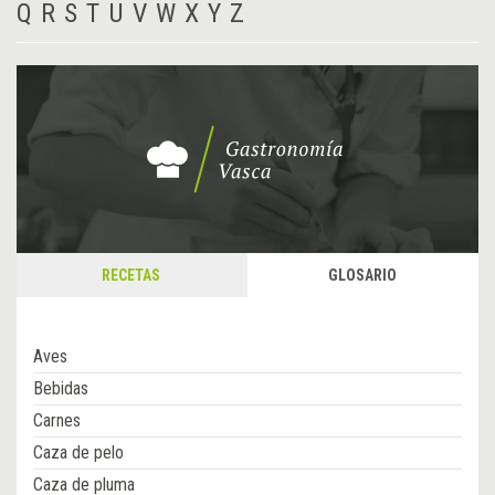
Q
R
S
T
U
V
W
X
Y
Z
RECETAS
GLOSARIO
Aves
Bebidas
Carnes
Caza de pelo
Caza de pluma