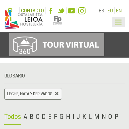
CONTACTO
ES
EU
EN
Togg
navig
GLOSARIO
LECHE, NATA Y DERIVADOS
Todos
A
B
C
D
E
F
G
H
I
J
K
L
M
N
O
P