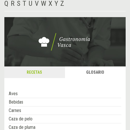
Q
R
S
T
U
V
W
X
Y
Z
RECETAS
GLOSARIO
Aves
Bebidas
Carnes
Caza de pelo
Caza de pluma