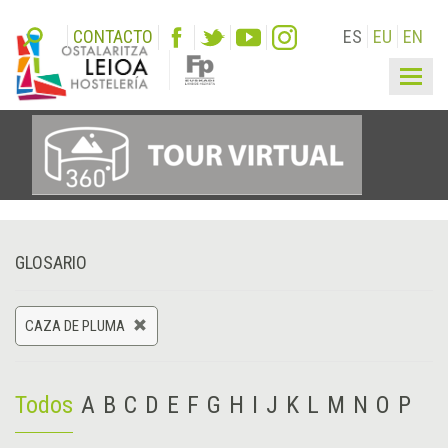
CONTACTO
ES
EU
EN
Togg
navig
GLOSARIO
CAZA DE PLUMA
Todos
A
B
C
D
E
F
G
H
I
J
K
L
M
N
O
P