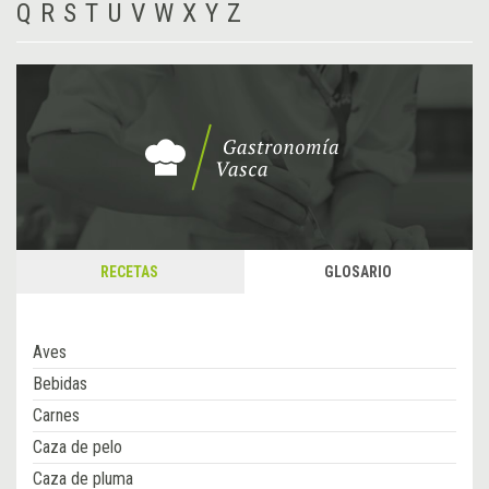
Q
R
S
T
U
V
W
X
Y
Z
RECETAS
GLOSARIO
Aves
Bebidas
Carnes
Caza de pelo
Caza de pluma