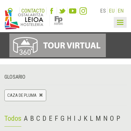
CONTACTO
ES
EU
EN
Togg
navig
GLOSARIO
CAZA DE PLUMA
Todos
A
B
C
D
E
F
G
H
I
J
K
L
M
N
O
P