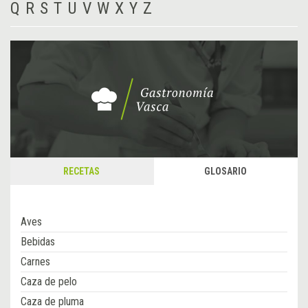
Q
R
S
T
U
V
W
X
Y
Z
RECETAS
GLOSARIO
Aves
Bebidas
Carnes
Caza de pelo
Caza de pluma