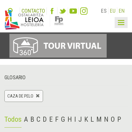
CONTACTO
ES
EU
EN
Togg
navig
GLOSARIO
CAZA DE PELO
Todos
A
B
C
D
E
F
G
H
I
J
K
L
M
N
O
P