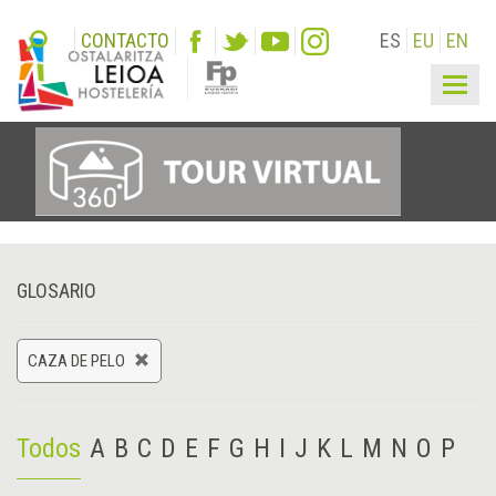
CONTACTO
ES
EU
EN
Togg
navig
GLOSARIO
CAZA DE PELO
Todos
A
B
C
D
E
F
G
H
I
J
K
L
M
N
O
P