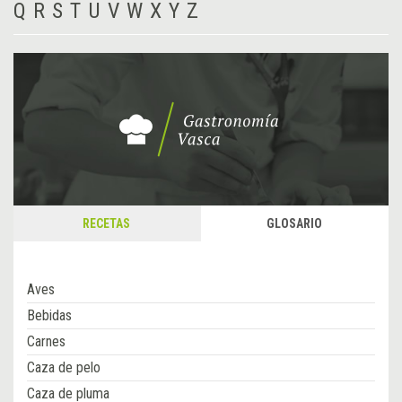
Q
R
S
T
U
V
W
X
Y
Z
RECETAS
GLOSARIO
Aves
Bebidas
Carnes
Caza de pelo
Caza de pluma