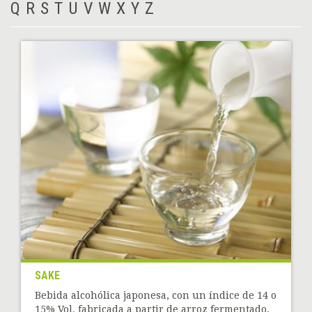
Q
R
S
T
U
V
W
X
Y
Z
SAKE
Bebida alcohólica japonesa, con un índice de 14 o
15% Vol. fabricada a partir de arroz fermentado.