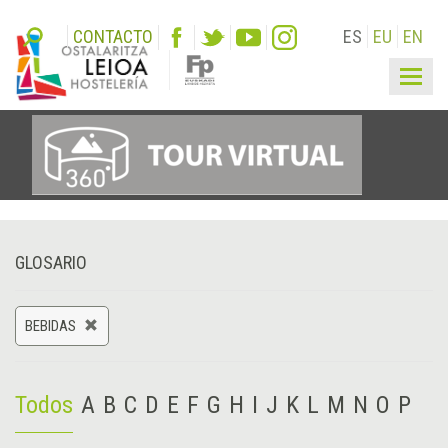
CONTACTO
ES
EU
EN
Togg
navig
GLOSARIO
BEBIDAS
Todos
A
B
C
D
E
F
G
H
I
J
K
L
M
N
O
P