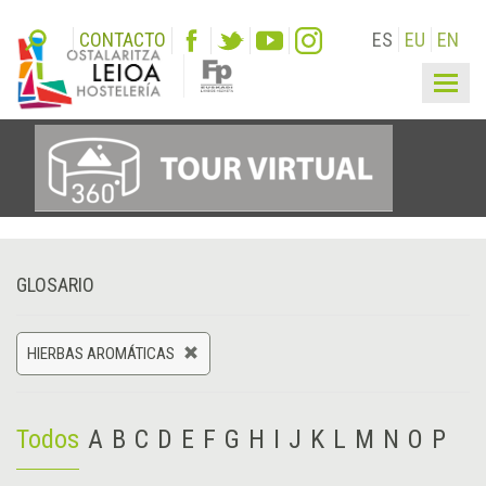
CONTACTO
ES
EU
EN
Togg
navig
GLOSARIO
HIERBAS AROMÁTICAS
Todos
A
B
C
D
E
F
G
H
I
J
K
L
M
N
O
P