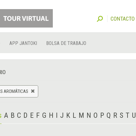
CONTACTO
O
APP JANTOKI
BOLSA DE TRABAJO
RIO
AS AROMÁTICAS
s
A
B
C
D
E
F
G
H
I
J
K
L
M
N
O
P
Q
R
S
T
U