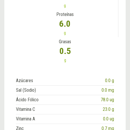
g
Proteínas
6.0
g
Grasas
0.5
g
Azúcares
0.0 g
Sal (Sodio)
0.0 mg
Ácido Fólico
78.0 ug
Vitamina C
23.0 g
Vitamina A
0.0 ug
Zinc
0.7 mg