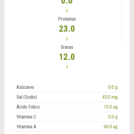
0.0
g
Proteínas
23.0
g
Grasas
12.0
g
Azúcares
0.0 g
Sal (Sodio)
43.0 mg
Ácido Fólico
15.0 ug
Vitamina C
0.0 g
Vitamina A
60.0 ug