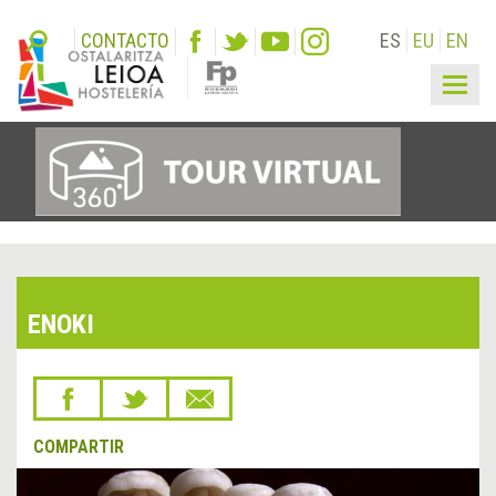
CONTACTO
ES
EU
EN
Togg
navig
ENOKI
COMPARTIR