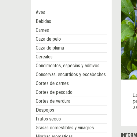
Aves
Bebidas
Carnes
Caza de pelo
Caza de pluma
Cereales
Condimentos, especias y aditivos
Conservas, encurtidos y escabeches
Cortes de carnes
Cortes de pescado
L
Cortes de verdura
p
z
Despojos
Frutos secos
Grasas comestibles y vinagres
INFORM
Hierbas aromáticas