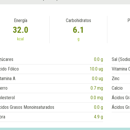
Energía
Carbohidratos
P
32.0
6.1
kcal
g
zúcares
0.0 g
Sal (Sodio
ido Fólico
10.0 ug
Vitamina 
tamina A
0.0 ug
Zinc
erro
0.7 mg
Calcio
lesterol
0.0 mg
Ácidos Gr
cidos Grasos Monoinsaturados
0.0 g
Ácidos Gr
bra
4.9 g