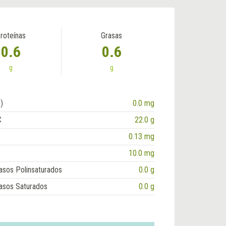
roteínas
Grasas
0.6
0.6
g
g
)
0.0 mg
C
22.0 g
0.13 mg
10.0 mg
asos Polinsaturados
0.0 g
asos Saturados
0.0 g