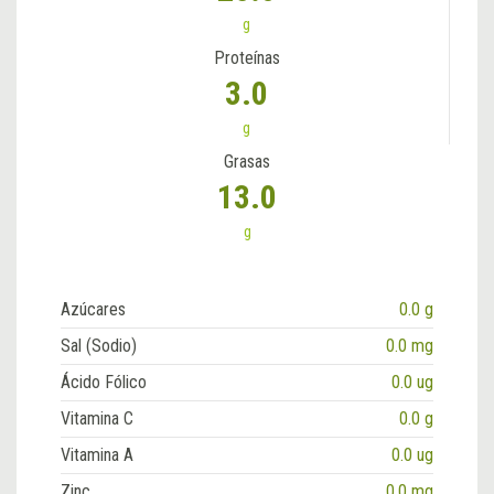
g
Proteínas
3.0
g
Grasas
13.0
g
Azúcares
0.0 g
Sal (Sodio)
0.0 mg
Ácido Fólico
0.0 ug
Vitamina C
0.0 g
Vitamina A
0.0 ug
Zinc
0.0 mg